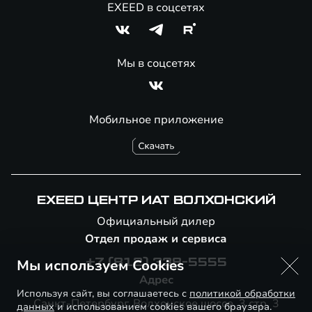
EXEED в соцсетях
Мы в соцсетях
Мобильное приложение
EXEED ЦЕНТР ИАТ ВОЛХОНСКИЙ
Официальный дилер
Отдел продаж и сервиса
Мы используем Cookies
+7 (812) 338-5555
Адрес
Используя сайт, вы соглашаетесь с
политикой обработки
Санкт-Петербург, Волхонское шоссе, 3 стр. 3
данных
и использованием cookies вашего браузера.