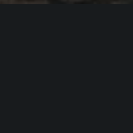
Рассчитайте предварительные условия по кредиту
на приобретение нового EXEED.
Информативно
Доступны к рассмотрению различные
варианты условий и автомобилей