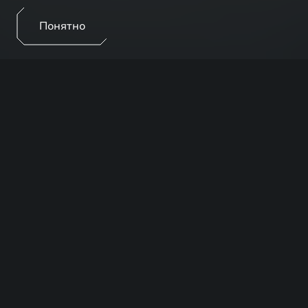
Понятно
ПРЕИМУЩЕСТВА
Любой автомобиль в процессе эксплуатации
требует регулярного технического обслуживания.
Официальные дилерские центры EXEED
обеспечивают быстрое выполнение работ и
высочайшее качество сервиса.