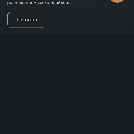
размещением cookie-файлов.
Понятно
ПРЕИМУЩЕСТВА
Любой автомобиль в процессе эксплуатации
требует регулярного технического обслуживания.
Официальные дилерские центры EXEED
обеспечивают быстрое выполнение работ и
высочайшее качество сервиса.