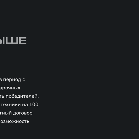
РЫШЕ
в период с
дарочных
ть победителей,
техники на 100
итный договор
возможность