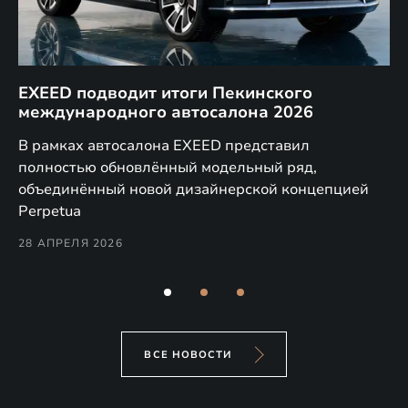
EXEED подводит итоги Пекинского
Д
международного автосалона 2026
E
в
а,
В рамках автосалона EXEED представил
EX
полностью обновлённый модельный ряд,
по
объединённый новой дизайнерской концепцией
(н
Perpetua
Co
28 АПРЕЛЯ 2026
24
ВСЕ НОВОСТИ