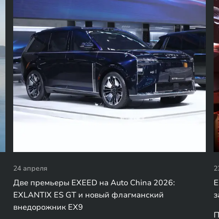
24 апреля
2
Две премьеры EXEED на Auto China 2026:
E
EXLANTIX ES GT и новый флагманский
з
внедорожник EX9
П