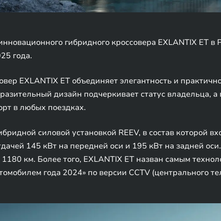
нновационного гибридного кроссовера EXLANTIX ET в Р
25 года.
вер EXLANTIX ET объединяет элегантность и практичн
азительный дизайн подчеркивает статус владельца, а
рт в любых поездках.
бридной силовой установкой REEV, в состав которой в
тдачей 145 кВт на передней оси и 195 кВт на задней ос
 - 1180 км. Более того, EXLANTIX ET назван самым техн
втомобилем года 2024» по версии CCTV (центрального те