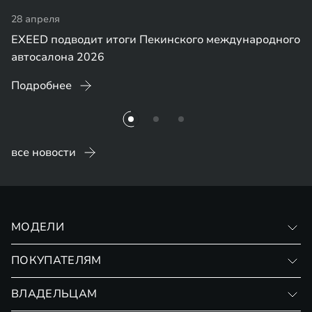
28 апреля
EXEED подводит итоги Пекинского международного
автосалона 2026
Подробнее
все новости
МОДЕЛИ
VX
ПОКУПАТЕЛЯМ
RX
Записаться на тест-драйв
ВЛАДЕЛЬЦАМ
АРХИВНЫЕ МОДЕЛИ
Финансовые программы