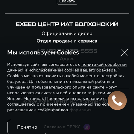
EXEED ЦЕНТР ИАТ ВОЛХОНСКИЙ
Официальный дилер
Отдел продаж и сервиса
Мы используем Cookies
+7 (812) 338-5555
Адрес
Используя сайт, вы соглашаетесь с
политикой обработки
Санкт-Петербург, Волхонское шоссе, 3 стр. 3
данных
и использованием cookies вашего браузера.
Cookies можно отключить в любой момент в настройках
браузера. Для обеспечения оптимальной работы и
улучшения пользовательского опыта на сайте могут
использоваться системы веб-аналитики (в том числе
Яндекс.Метрика). Продолжая использование сайта, Вы
© 2026 EXEED ЦЕНТР ИАТ ВОЛХОНСКИЙ
соглашаетесь с применением указанных технологий и
размещением cookie-файлов.
Правовая информация
Понятно
Сделано в ПЕРКС