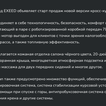
 EXEED объявляет старт продаж новой версии кросс-ку
иняет в себе технологичность, безопасность, комфорт и
ботающий в паре с роботизированной коробкой передач 7
й мотор выгоден для клиентов с точки зрения налогообл
трассе, а также топливную эффективность.
лагается кожаная отделка салона чёрного цвета, 20-д
норамная крыша, многоцветная атмосферная подсветка 
 массажа для двух передних сидений и многое другое.
an также предусмотрено множество функций, обеспечив
ировочная система, система стабилизации курсовой уст
омощи при спуске с горы, антипробуксовочная система 
ия крена и другие системы.