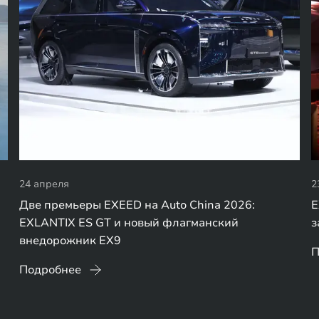
24 апреля
2
Две премьеры EXEED на Auto China 2026:
E
EXLANTIX ES GT и новый флагманский
з
внедорожник EX9
П
Подробнее