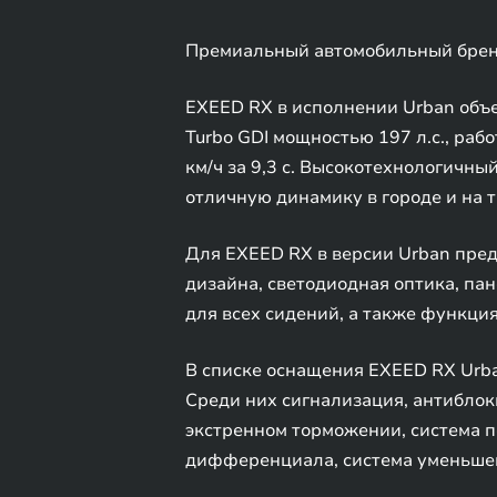
Премиальный автомобильный бренд
EXEED RX в исполнении Urban объед
Turbo GDI мощностью 197 л.с., ра
км/ч за 9,3 с. Высокотехнологичны
отличную динамику в городе и на 
Для EXEED RX в версии Urban пред
дизайна, светодиодная оптика, па
для всех сидений, а также функция
В списке оснащения EXEED RX Urb
Среди них сигнализация, антиблок
экстренном торможении, система п
дифференциала, система уменьшен