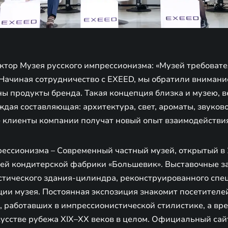
ктор Музея русского импрессионизма: «Музей требовате
Начиная сотрудничество с EXEED, мы обратили внимание
 продукты бренда. Такая концепция близка и музею, ве
дая составляющая: архитектура, свет, ароматы, звуков
е клиенты компании получат новый опыт взаимодействия
рессионизма – Современный частный музей, открытый в 
ей кондитерской фабрики «Большевик». Выставочные з
стического здания-цилиндра, реконструированного спе
ии музея. Постоянная экспозиция знакомит посетителе
, работавших в импрессионистической стилистике, а вр
кусстве рубежа XIX–XX веков в целом. Официальный сай