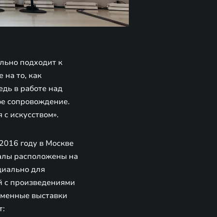
льно подходит к
 на то, как
дь в работе над
ое сопровождение.
 с искусством».
2016 году в Москве
алы расположены на
циально для
й с произведениями
еменные выставки
т: