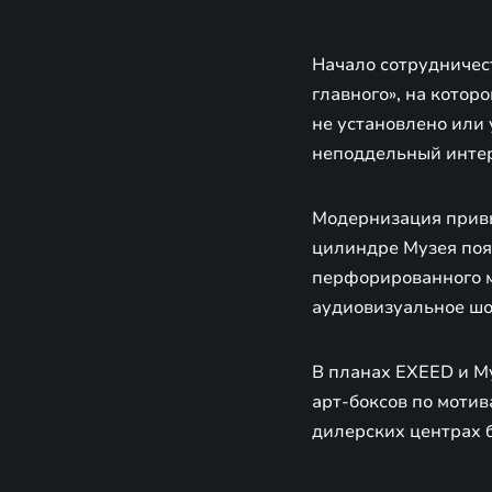
Начало сотрудничес
главного», на котор
не установлено или 
неподдельный интер
Модернизация привы
цилиндре Музея поя
перфорированного м
аудиовизуальное шо
В планах EXEED и М
арт-боксов по мотив
дилерских центрах 