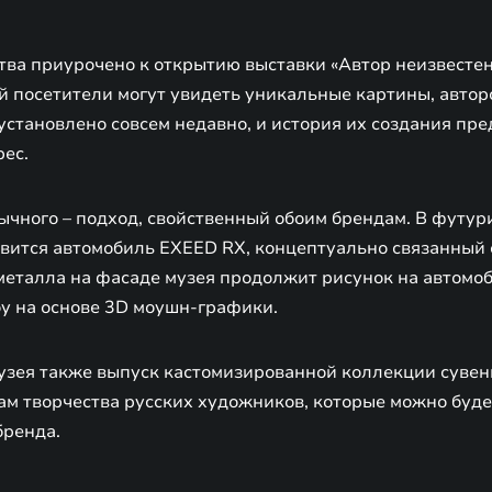
тва приурочено к открытию выставки «Автор неизвестен
ой посетители могут увидеть уникальные картины, автор
установлено совсем недавно, и история их создания пре
ес.
чного – подход, свойственный обоим брендам. В футур
вится автомобиль EXEED RX, концептуально связанный с
еталла на фасаде музея продолжит рисунок на автомоб
у на основе 3D моушн-графики.
узея также выпуск кастомизированной коллекции суве
ам творчества русских художников, которые можно буде
бренда.