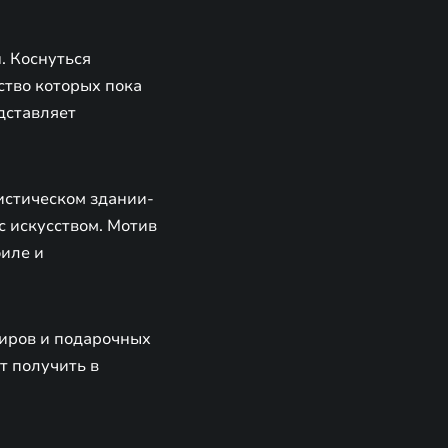
. Коснуться
ство которых пока
дставляет
истическом здании-
 искусством. Мотив
иле и
ниров и подарочных
т получить в