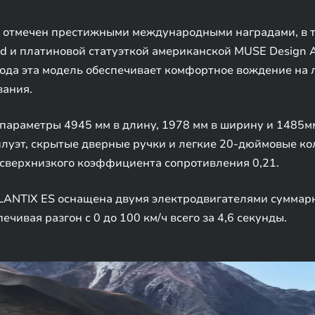
 отмечен престижными международными наградами, в то
rd и платиновой статуэткой американской MUSE Design
ода эта модель обеспечивает комфортное вождение на 
вания.
араметры 4945 мм в длину, 1978 мм в ширину и 1485мм 
илуэт, скрытые дверные ручки и легкие 20-дюймовые к
 сверхнизкого коэффициента сопротивления 0,21.
ANTIX ES оснащена двумя электродвигателями суммарн
чивая разгон с 0 до 100 км/ч всего за 4,6 секунды.