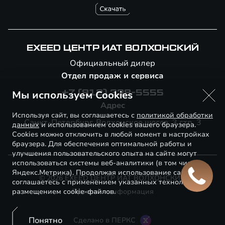
EXEED ЦЕНТР ИАТ ВОЛХОНСКИЙ
Официальный дилер
Отдел продаж и сервиса
Мы используем Cookies
+7 (812) 338-5555
Адрес
Используя сайт, вы соглашаетесь с
политикой обработки
Санкт-Петербург, Волхонское шоссе, 3 стр. 3
данных
и использованием cookies вашего браузера.
Cookies можно отключить в любой момент в настройках
браузера. Для обеспечения оптимальной работы и
улучшения пользовательского опыта на сайте могут
использоваться системы веб-аналитики (в том числе
Яндекс.Метрика). Продолжая использование сайта, Вы
© 2026 EXEED ЦЕНТР ИАТ ВОЛХОНСКИЙ
соглашаетесь с применением указанных технологий и
размещением cookie-файлов.
Правовая информация
Понятно
Сделано в ПЕРКС