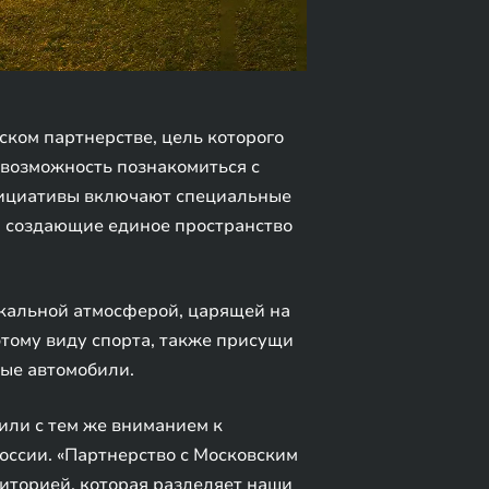
ком партнерстве, цель которого
 возможность познакомиться с
нициативы включают специальные
, создающие единое пространство
икальной атмосферой, царящей на
этому виду спорта, также присущи
ые автомобили.
били с тем же вниманием к
оссии. «Партнерство с Московским
иторией, которая разделяет наши