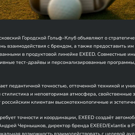
овский Городской Гольф-Клуб объявляют о стратегичес
ь взаимодействия с брендом, а также предоставить им
ванными в продуктовой линейке EXEED. Совместные и
юзивные тест-драйвы и персонализированные программы
ывает педантичной точностью, отточенной техникой и ун
я стилистика и неповторимая атмосфера, свойственные 
 российским клиентам высокотехнологичные и эстетичн
требует точности и координации, EXEED создаёт автомо
ндрей Чернышков, директор бренда EXEED/Exlantix в Р
кальная возможность взаимодействовать с целевой ауд