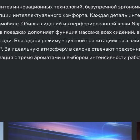
интез инновационных технологий, безупречной эргоном
пции интеллектуального комфорта. Каждая деталь инте
томобиле. Обивка сидений из перфорированной кожи Na
 поездках дополняет функция массажа всех сидений, в
сзади. Благодаря режиму «нулевой гравитации» пассаж
°. За идеальную атмосферу в салоне отвечают трехзон
зация с тремя ароматами и выбором интенсивности рабо