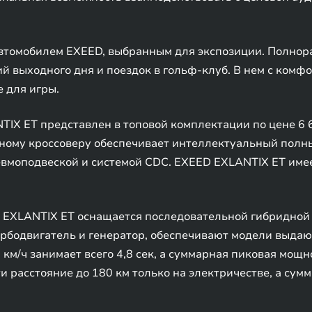
втомобилем EXEED, выбранным для экспозиции. Полнор
й выходного дня и поездок в гольф-клуб. В нем с комфо
 для игры.
IX ET представлен в топовой комплектации по цене 6 6
ому кроссоверу обеспечивает интеллектуальный полн
евмоподвеской и системой CDC. EXEED EXLANTIX ET име
EXLANTIX ET оснащается последовательной гибридной 
турбодвигатель и генератор, обеспечивают модели выд
 км/ч занимает всего 4,8 сек, а суммарная пиковая мощно
и расстояние до 180 км только на электричестве, а сум