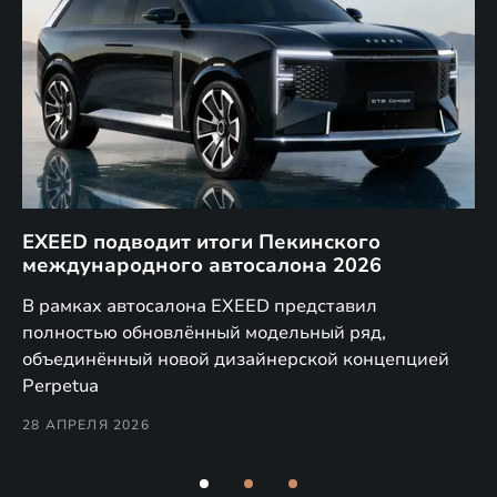
EXEED подводит итоги Пекинского
Д
международного автосалона 2026
E
в
а,
В рамках автосалона EXEED представил
EX
полностью обновлённый модельный ряд,
по
объединённый новой дизайнерской концепцией
(н
Perpetua
Co
28 АПРЕЛЯ 2026
24