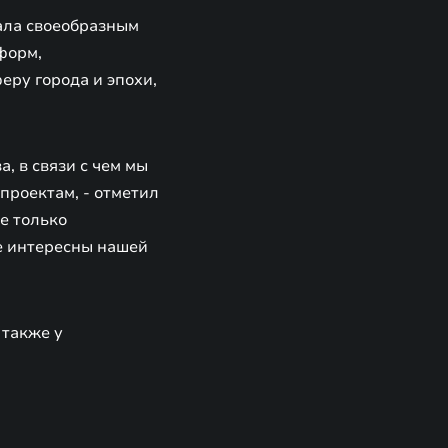
ала своеобразным
форм,
ру города и эпохи,
, в связи с чем мы
проектам, - отметил
е только
е интересны нашей
 также у