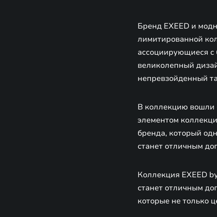
Бренд EXEED и модн
лимитированной кол
ассоциирующиеся с 
великолепный дизай
непревзойденный та
В коллекцию вошли 
элементом коллекци
бренда, который од
станет отличным до
Коллекция EXEED by
станет отличным до
которые не только ц