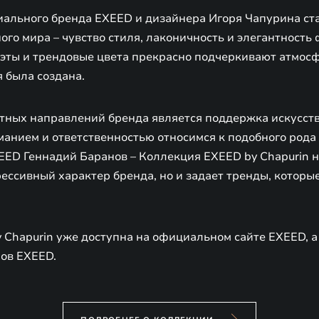
ального бренда EXEED и дизайнера Игоря Чапурина ст
го мира – чувство стиля, лаконичность и элегантность 
эты и трендовые цвета прекрасно подчеркивают атмосфе
 была создана.
тных направлений бренда является поддержка искусства
манием и ответственностью относимся к подобного рода 
EED Геннадий Баранов – Коллекция EXEED by Chapurin н
ессивный характер бренда, но и задает тренды, которы
 Chapurin уже доступна на официальном сайте EXEED, а
ов EXEED.