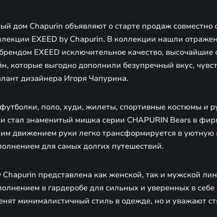
ый дом Chapurin объявляют о старте продаж совместно 
лекции EXEED by Chapurin. В коллекции нашли отраже
брендом EXEED исключительное качество, высочайшие 
н, которые выгодно дополнили безупречный вкус, чувст
лант дизайнера Игоря Чапурина.
футболки, поло, худи, жилеты, спортивные костюмы и 
и стал знаменитый мишка серии CHAPURIN Bears в фир
ним движением руки легко трансформируется в уютную 
полнением для самых долгих путешествий.
 Chapurin представлена как женской, так и мужской ли
полнением в гардеробе для сильных и уверенных в себ
енят минималистичный стиль в одежде, но и уважают ст